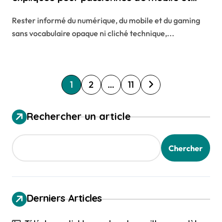
gaming
Rester informé du numérique, du mobile et du gaming
sans vocabulaire opaque ni cliché technique,...
P
1
2
…
11
o
s
Rechercher un article
t
s
Chercher
p
a
g
Derniers Articles
i