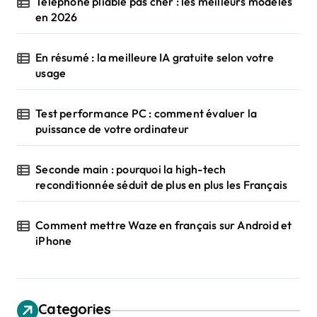
Téléphone pliable pas cher : les meilleurs modèles
n
en 2026
a
t
En résumé : la meilleure IA gratuite selon votre
usage
i
o
Test performance PC : comment évaluer la
n
puissance de votre ordinateur
Seconde main : pourquoi la high-tech
reconditionnée séduit de plus en plus les Français
Comment mettre Waze en français sur Android et
iPhone
Categories