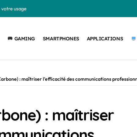
n votre usage
la puissance de votre ordinateur
onditionnée séduit de plus en plus les Français
GAMING
SMARTPHONES
APPLICATIONS
ndroid et iPhone
ement en 2026
mplet des Logiciels
arbone) : maîtriser l’efficacité des communications profession
ir en 2026 ?
les secrets du score expliqué
xpliquée pour passionnés de mobile et gaming
bone) : maîtriser
urs modèles en 2026
communications