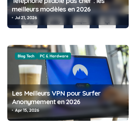
Téléphone pliable pas cher : les
t
meilleurs modèles en 2026
i
Jul 21, 2026
o
n
Blog Tech
PC & Hardware
Les Meilleurs VPN pour Surfer
Anonymement en 2026
Apr 15, 2026