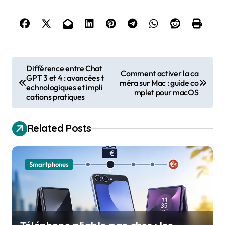
P
Différence entre Chat
Comment activer la ca
GPT 3 et 4 : avancées t
o
méra sur Mac : guide co
echnologiques et impli
mplet pour macOS
s
cations pratiques
t
Related Posts
n
a
v
Smartphones
i
g
a