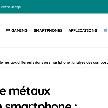
n votre usage
la puissance de votre ordinateur
onditionnée séduit de plus en plus les Français
GAMING
SMARTPHONES
APPLICATIONS
ndroid et iPhone
ement en 2026
mplet des Logiciels
 de métaux différents dans un smartphone : analyse des compos
ir en 2026 ?
les secrets du score expliqué
xpliquée pour passionnés de mobile et gaming
de métaux
urs modèles en 2026
n smartphone :